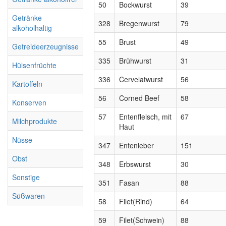
50
Bockwurst
39
Getränke
328
Bregenwurst
79
alkoholhaltig
55
Brust
49
Getreideerzeugnisse
335
Brühwurst
31
Hülsenfrüchte
336
Cervelatwurst
56
Kartoffeln
56
Corned Beef
58
Konserven
57
Entenfleisch, mit
67
Milchprodukte
Haut
Nüsse
347
Entenleber
151
Obst
348
Erbswurst
30
Sonstige
351
Fasan
88
Süßwaren
58
Filet(Rind)
64
59
Filet(Schwein)
88