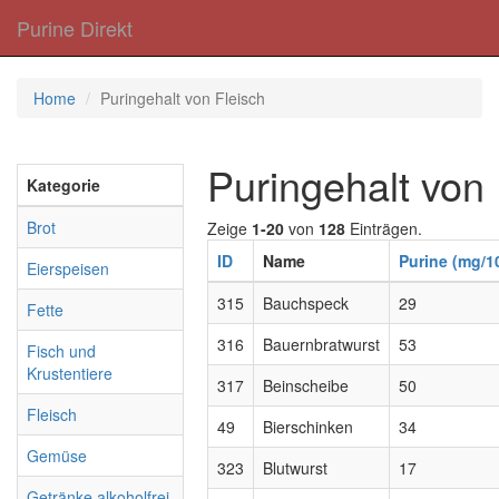
Purine Direkt
Home
Puringehalt von Fleisch
Puringehalt von 
Kategorie
Brot
Zeige
1-20
von
128
Einträgen.
ID
Name
Purine (mg/1
Eierspeisen
315
Bauchspeck
29
Fette
316
Bauernbratwurst
53
Fisch und
Krustentiere
317
Beinscheibe
50
Fleisch
49
Bierschinken
34
Gemüse
323
Blutwurst
17
Getränke alkoholfrei