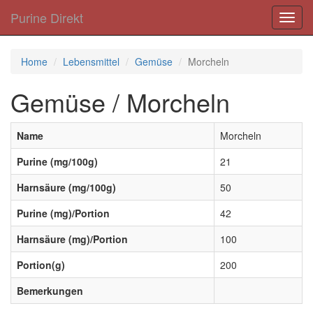
Purine Direkt
Toggl
navig
Home
Lebensmittel
Gemüse
Morcheln
Gemüse / Morcheln
Name
Morcheln
Purine (mg/100g)
21
Harnsäure (mg/100g)
50
Purine (mg)/Portion
42
Harnsäure (mg)/Portion
100
Portion(g)
200
Bemerkungen