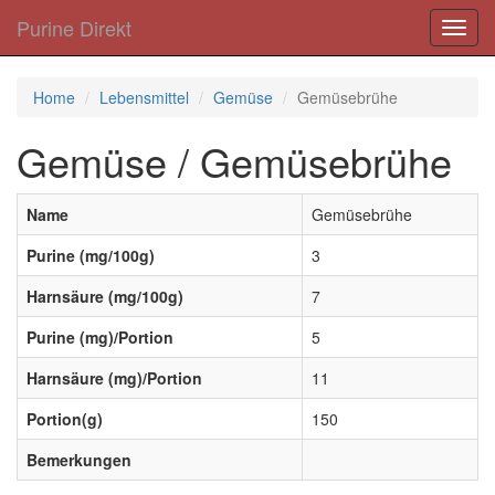
Purine Direkt
Toggl
navig
Home
Lebensmittel
Gemüse
Gemüsebrühe
Gemüse / Gemüsebrühe
Name
Gemüsebrühe
Purine (mg/100g)
3
Harnsäure (mg/100g)
7
Purine (mg)/Portion
5
Harnsäure (mg)/Portion
11
Portion(g)
150
Bemerkungen